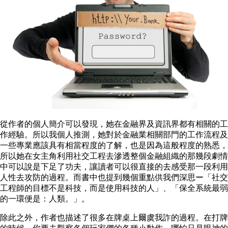
從作者的個人簡介可以發現，她在金融界及資訊界都有相關的工
作經驗。所以我個人推測，她對於金融業相關部門的工作流程及
一些專業應該具有相當程度的了解，也是因為這般程度的熟悉，
所以她在女主角利用社交工程去滲透整個金融組織的那幾段劇情
中可以說是下足了功夫，讓讀者可以很直接的去感受那一段利用
人性去攻防的過程。而書中也提到幾個重點供我們深思ー「社交
工程師的目標不是科技，而是使用科技的人」、「保全系統最弱
的一環便是：人類。」。
除此之外，作者也描述了很多在牌桌上爾虞我詐的過程。在打牌