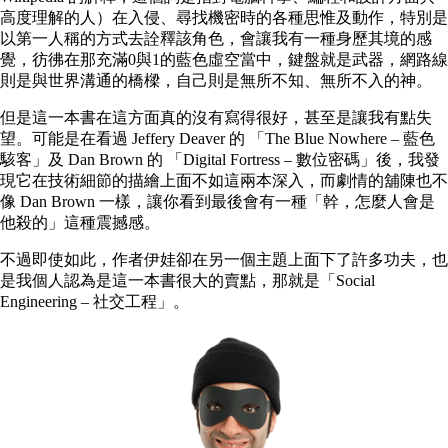
高度理解的人）在入侵、尋找機密時的各種思惟及動作，特別是
以第一人稱的方式去詮釋該角色，會讓我有一種身歷其境的感
覺，彷彿在那充滿0與1的藍色虛空當中，鍵盤就是武器，網路線
則是與世界溝通的橋樑，自己則是無所不知、無所不入的神。
但是這一本書在這方面真的沒有寫得很好，甚至是讓我有點失
望。可能是在看過 Jeffery Deaver 的 「The Blue Nowhere – 藍色
駭客」及 Dan Brown 的 「Digital Fortress – 數位密碼」後，我發
現它在技術細節的描繪上面不如這兩本深入，而劇情的舖陳也不
像 Dan Brown 一樣，讓你看到最後會有一種「幹，怎麼人會是
他殺的」這種震撼感。
不過即使如此，作者伊娃卻在另一個主題上面下了許多功夫，也
是我個人認為是這一本書很大的賣點，那就是「Social
Engineering – 社交工程」。